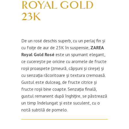
ROYAL GOLD
23K
De un rosé deschis superb, cu un perlaj fin și
cu foițe de aur de 23K în suspensie,
ZAREA
Royal Gold Rosé
este un spumant elegant,
ce cucerește pe oricine cu aromele de fructe
roșii proaspete (zmeură, căpșuni și cireșe) și
cu senzația răcoritoare și textura cremoasă.
Gustul este dulceag, de fructe citrice și
fructe roșii bine coapte. Senzația finală,
gustul remanent după înghițire, se păstrează
un timp îndelungat și este suculent, cu o
notă subtilă de pomelo.