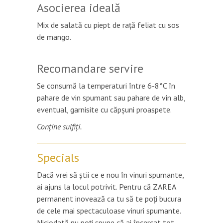
Asocierea ideală
Mix de salată cu piept de rață feliat cu sos
de mango.
Recomandare servire
Se consumă la temperaturi între 6-8°C în
pahare de vin spumant sau pahare de vin alb,
eventual, garnisite cu căpșuni proaspete.
Conține sulfiți.
Specials
Dacă vrei să ştii ce e nou în vinuri spumante,
ai ajuns la locul potrivit. Pentru că ZAREA
permanent inovează ca tu să te poţi bucura
de cele mai spectaculoase vinuri spumante.
Niciodată nu poţi spune că ai încercat tot.